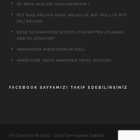
ZF ARKA AKSLARI CANLANDIRIYOR !
ROT BAŞI ARIZASI NASIL ANLAŞILIR, ROT KOLU VE ROT
MILI ARIZASI
BOSE SÜSPANSIYON SISTEMI (TÜMSEKTEN ATLAYAN)
GERI MI DÖNÜYOR?
ARACINIZDA AMORTISÖRÜN ROLÜ
AMORTISÖR YAPISI HAKKINDA TEMEL BILGILER
FACEBOOK SAYFAMIZI TAKIP EDEBILIRSINIZ
XT Otomotiv © 2000 - 2026 Tüm Hakları Saklıdır