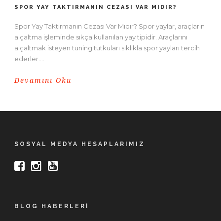
SPOR YAY TAKTIRMANIN CEZASI VAR MIDIR?
Spor Yay Taktırmanın Cezası Var Mıdır? Spor yaylar, araçların
alçaltma işleminde sıkça kullanılan yay tipidir. Araçlarını
alçaltmak isteyen tuning tutkuları sıklıkla spor yayları tercih
ederler....
Devamını Oku
SOSYAL MEDYA HESAPLARIMIZ
BLOG HABERLERI